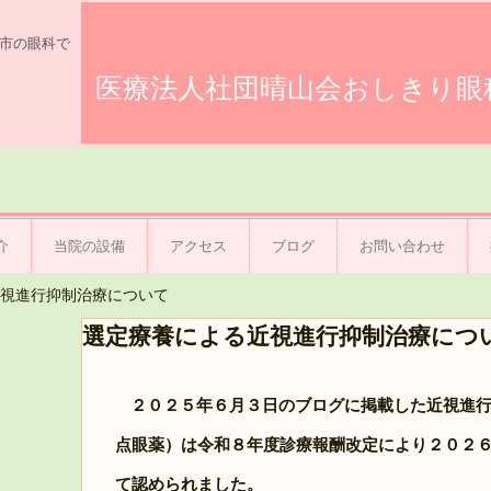
市の眼科で
医療法人社団晴山会おしきり眼
介
当院の設備
アクセス
ブログ
お問い合わせ
視進行抑制治療について
選定療養による近視進行抑制治療につ
２０２５年６月３日のブログに掲載した近視進
点眼薬）は令和８年度診療報酬改定により２０２
て認められました。