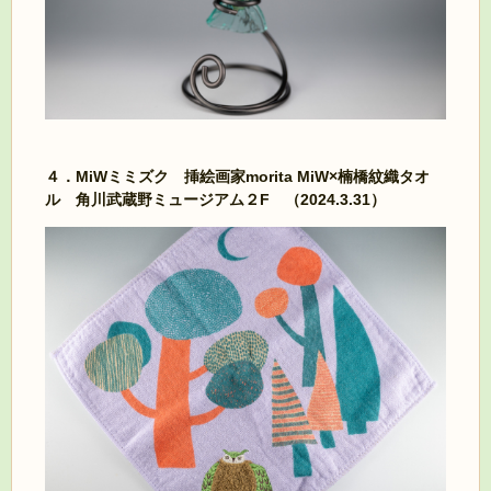
４．MiWミミズク 挿絵画家morita MiW×楠橋紋織タオ
ル 角川武蔵野ミュージアム２F
（2024.3.31）